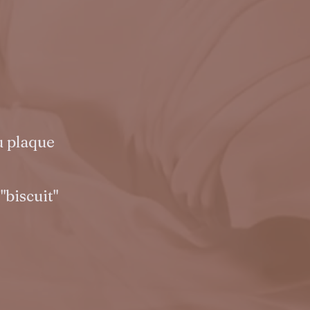
u plaque
"biscuit"