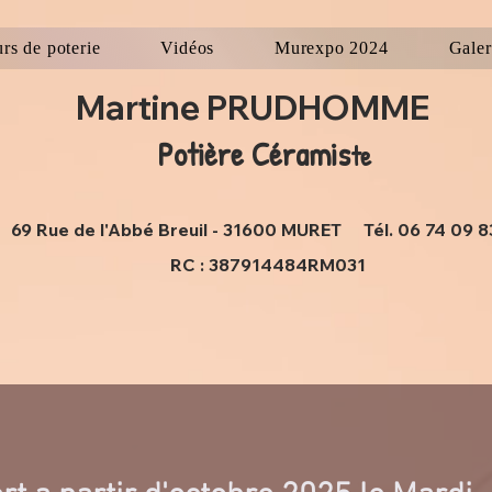
rs de poterie
Vidéos
Murexpo 2024
Galer
Martine PRUDHOMME
Potière Céram
is
te
1
69 Rue de l'Abbé Breuil - 31600 MURET Tél. 06 74 09 8
RC : 387914484RM031