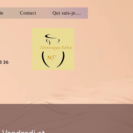
ie
Contact
Qui suis-je....
3 36