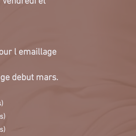
- Vendredi et
our l emaillage
lage debut mars.
s)
s)
s)